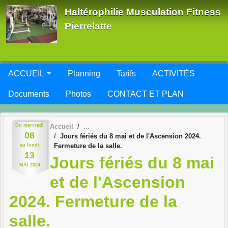
Panneau de gestion des cookies
Haltérophilie Musculation Fitness
Pierrelatte
ACCUEIL
Planning
Tarifs
ACTIVITÉS
Documents
Photos
CONTACT ET PLAN
Du
mercredi
Accueil
08
Jours fériés du 8 mai et de l'Ascension 2024.
Fermeture de la salle.
au
lundi
13
Jours fériés du 8 mai
MAI
2024
et de l'Ascension
2024. Fermeture de la
salle.